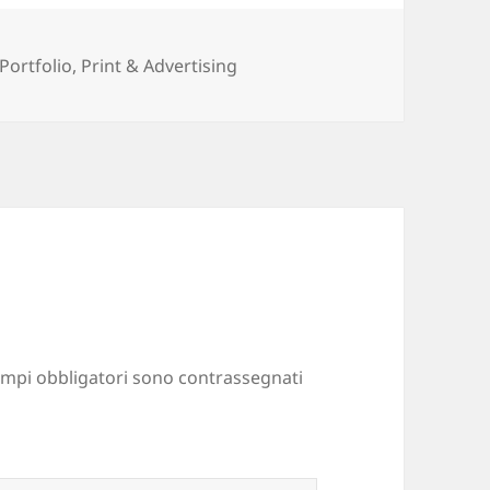
Categorie
Portfolio
,
Print & Advertising
ampi obbligatori sono contrassegnati