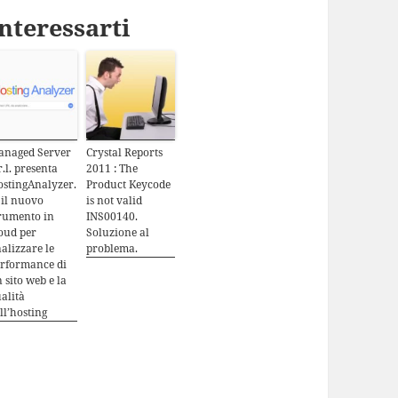
nteressarti
anaged Server
Crystal Reports
r.l. presenta
2011 : The
stingAnalyzer.
Product Keycode
: il nuovo
is not valid
rumento in
INS00140.
oud per
Soluzione al
alizzare le
problema.
rformance di
 sito web e la
alità
ll’hosting