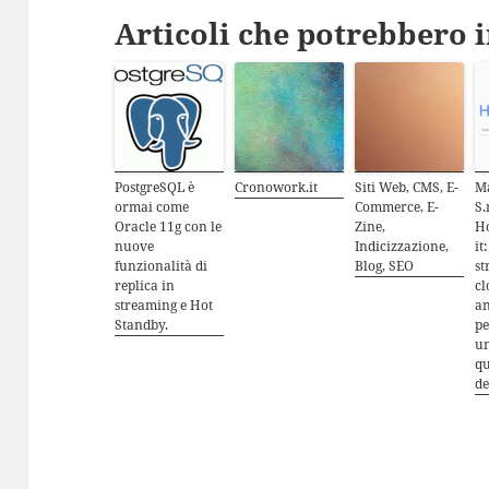
Articoli che potrebbero i
PostgreSQL è
Cronowork.it
Siti Web, CMS, E-
M
ormai come
Commerce, E-
S.
Oracle 11g con le
Zine,
Ho
nuove
Indicizzazione,
it
funzionalità di
Blog, SEO
st
replica in
cl
streaming e Hot
an
Standby.
pe
un
qu
de