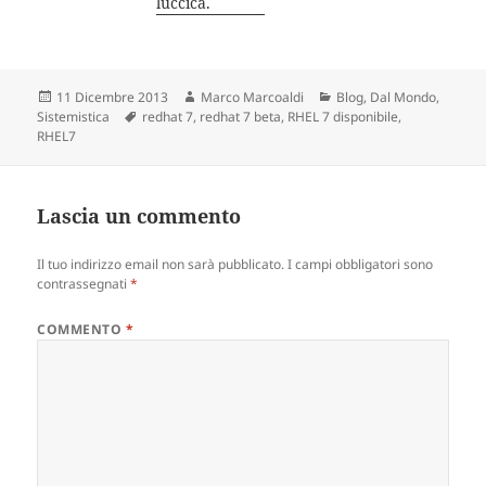
luccica.
Scritto
11 Dicembre 2013
Autore
Marco Marcoaldi
Categorie
Blog
,
Dal Mondo
,
Sistemistica
il
Tag
redhat 7
,
redhat 7 beta
,
RHEL 7 disponibile
,
RHEL7
Lascia un commento
Il tuo indirizzo email non sarà pubblicato.
I campi obbligatori sono
contrassegnati
*
COMMENTO
*