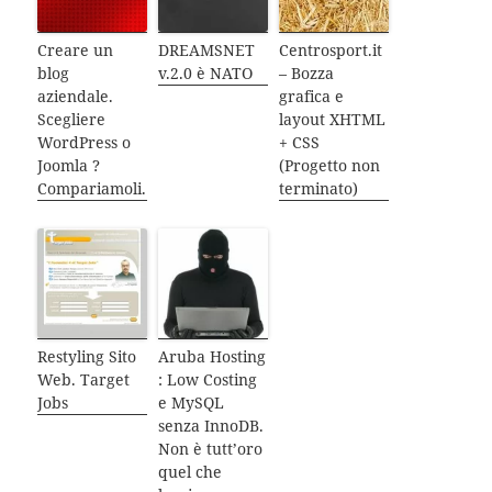
Creare un
DREAMSNET
Centrosport.it
blog
v.2.0 è NATO
– Bozza
aziendale.
grafica e
Scegliere
layout XHTML
WordPress o
+ CSS
Joomla ?
(Progetto non
Compariamoli.
terminato)
Restyling Sito
Aruba Hosting
Web. Target
: Low Costing
Jobs
e MySQL
senza InnoDB.
Non è tutt’oro
quel che