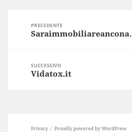
Navigazione
articoli
PRECEDENTE
Saraimmobiliareancona.
Articolo
precedente:
SUCCESSIVO
Vidatox.it
Articolo
successivo:
Privacy
Proudly powered by WordPress