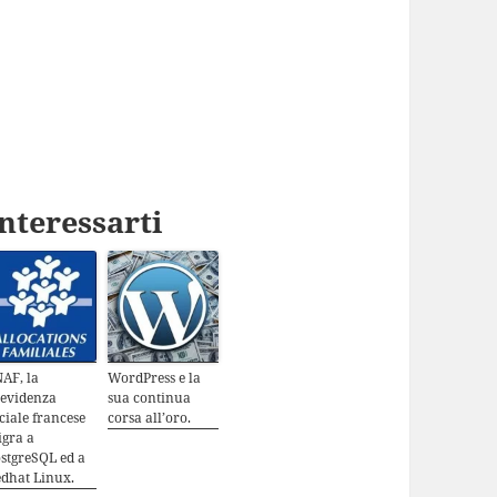
nteressarti
AF, la
WordPress e la
revidenza
sua continua
ciale francese
corsa all’oro.
gra a
stgreSQL ed a
dhat Linux.