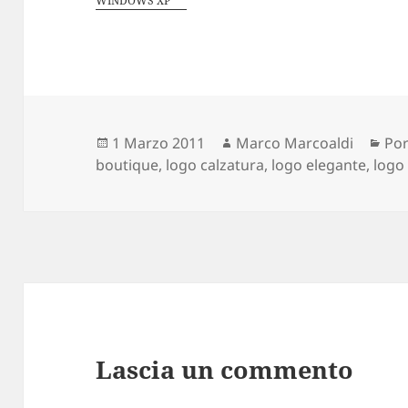
WINDOWS XP
Scritto
1 Marzo 2011
Autore
Marco Marcoaldi
Cat
Por
boutique
il
,
logo calzatura
,
logo elegante
,
logo
Lascia un commento