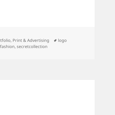
egorie
tfolio
,
Print & Advertising
Tag
logo
 fashion
,
secretcollection