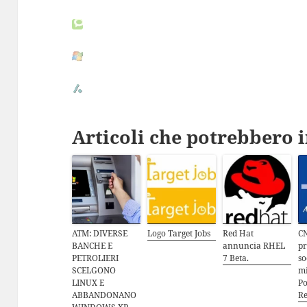
Articoli che potrebbero i
ATM: DIVERSE
Logo Target Jobs
Red Hat
CN
BANCHE E
annuncia RHEL
p
PETROLIERI
7 Beta.
so
SCELGONO
mi
LINUX E
Po
ABBANDONANO
Re