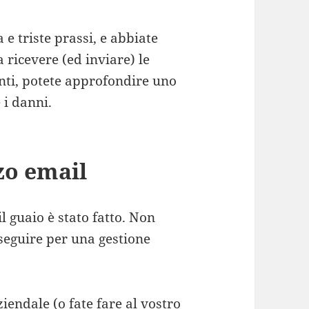
e triste prassi, e abbiate
 ricevere (ed inviare) le
nti, potete approfondire uno
 i danni.
zo email
il guaio è stato fatto. Non
seguire per una gestione
iendale (o fate fare al vostro