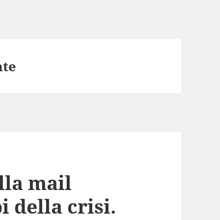
nte
lla mail
 della crisi.