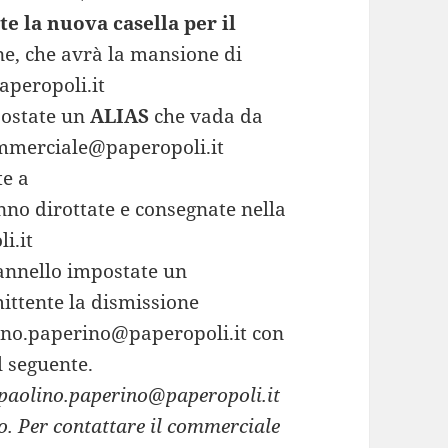
te la nuova casella per il
, che avrà la mansione di
peropoli.it
postate un
ALIAS
che vada da
mmerciale@paperopoli.it
te a
no dirottate e consegnate nella
i.it
pannello impostate un
ittente la dismissione
ino.paperino@paperopoli.it con
l seguente.
o paolino.paperino@paperopoli.it
o. Per contattare il commerciale