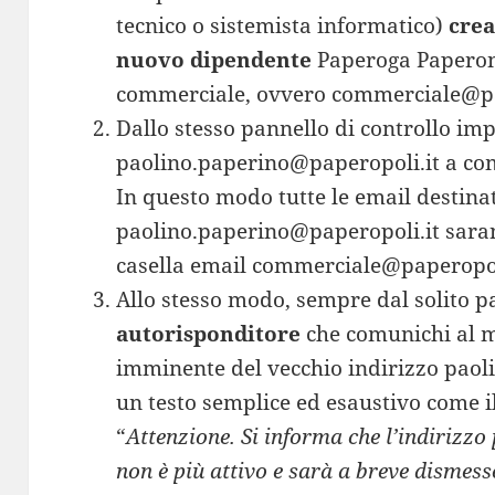
tecnico o sistemista informatico)
crea
nuovo dipendente
Paperoga Paperone
commerciale, ovvero commerciale@pa
Dallo stesso pannello di controllo im
paolino.paperino@paperopoli.it a co
In questo modo tutte le email destina
paolino.paperino@paperopoli.it saran
casella email commerciale@paperopol
Allo stesso modo, sempre dal solito 
autorisponditore
che comunichi al m
imminente del vecchio indirizzo paol
un testo semplice ed esaustivo come i
“
Attenzione. Si informa che l’indirizz
non è più attivo e sarà a breve dismess