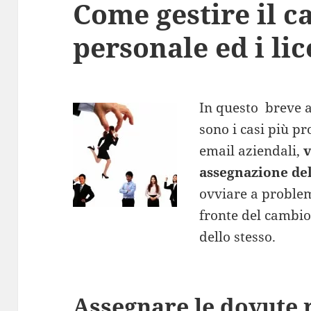
Come gestire il 
personale ed i li
In questo breve 
sono i casi più pr
email aziendali,
v
assegnazione del
ovviare a proble
fronte del cambio
dello stesso.
Assegnare le dovute r