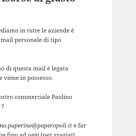
diamo in tutte le aziende è
 mail personale di tipo
so di questa mail è legata
e viene in possesso.
nostro commerciale Paolino
 ?
ino.paperino@paperopoli.it
e far
che fino ad oggi (per svariati