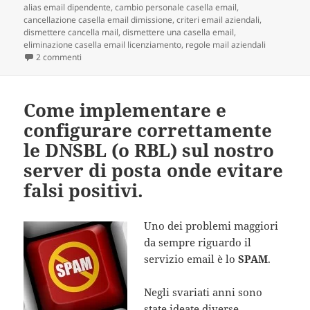
alias email dipendente
il
,
cambio personale casella email
,
cancellazione casella email dimissione
,
criteri email aziendali
,
dismettere cancella mail
,
dismettere una casella email
,
eliminazione casella email licenziamento
,
regole mail aziendali
2 commenti
su Il corretto uso della mail aziendale ai tempi della crisi.
Come implementare e
configurare correttamente
le DNSBL (o RBL) sul nostro
server di posta onde evitare
falsi positivi.
Uno dei problemi maggiori
da sempre riguardo il
servizio email è lo
SPAM
.
Negli svariati anni sono
state ideate diverse