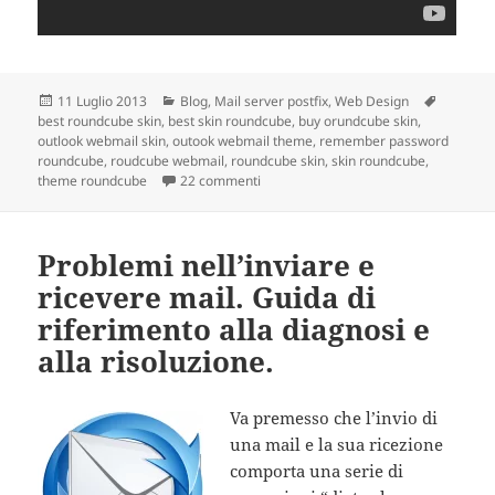
Scritto
11 Luglio 2013
Categorie
Blog
,
Mail server postfix
,
Web Design
Tag
best roundcube skin
il
,
best skin roundcube
,
buy orundcube skin
,
outlook webmail skin
,
outook webmail theme
,
remember password
roundcube
,
roudcube webmail
,
roundcube skin
,
skin roundcube
,
theme roundcube
22 commenti
su Best Roundcube skin look like Outl
Problemi nell’inviare e
ricevere mail. Guida di
riferimento alla diagnosi e
alla risoluzione.
Va premesso che l’invio di
una mail e la sua ricezione
comporta una serie di