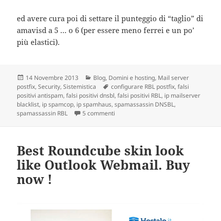
ed avere cura poi di settare il punteggio di “taglio” di
amavisd a 5 … o 6 (per essere meno ferrei e un po’
più elastici).
Scritto
14 Novembre 2013
Categorie
Blog
,
Domini e hosting
,
Mail server
postfix
il
,
Security
,
Sistemistica
Tag
configurare RBL postfix
,
falsi
positivi antispam
,
falsi positivi dnsbl
,
falsi positivi RBL
,
ip mailserver
blacklist
,
ip spamcop
,
ip spamhaus
,
spamassassin DNSBL
,
spamassassin RBL
5 commenti
su Come implementare e configurare cor
Best Roundcube skin look
like Outlook Webmail. Buy
now !