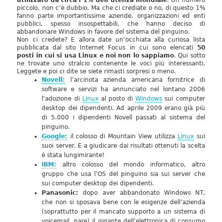
utilizzato da circa l’1% dell’utenza mondiale
. Un numero
piccolo, non c’è dubbio. Ma che ci crediate o no, di questo 1%
fanno parte importantissime aziende, organizzazioni ed enti
pubblici, spesso insospettabili, che hanno deciso di
abbandonare Windows in favore del sistema del pinguino.
Non ci credete? E allora date un’occhiata alla curiosa lista
pubblicata dal sito Internet Focus in cui sono elencati
50
posti in cui si usa Linux e noi non lo sappiamo
. Qui sotto
ne trovate uno stralcio contenente le voci più interessanti.
Leggete e poi ci dite se siete rimasti sorpresi o meno.
Novell:
l’arcinota azienda americana fornitrice di
software e servizi ha annunciato nel lontano 2006
l’adozione di
Linux
al posto di
Windows
sui computer
desktop dei dipendenti. Ad aprile 2009 erano già più
di 5.000 i dipendenti Novell passati al sistema del
pinguino.
Google:
il colosso di Mountain View utilizza
Linux
sui
suoi server. E a giudicare dai risultati ottenuti la scelta
è stata lungimirante!
IBM:
altro colosso del mondo informatico, altro
gruppo che usa l’OS del pinguino sia sui server che
sui computer desktop dei dipendenti.
Panasonic:
dopo aver abbandonato Windows NT,
che non si sposava bene con le esigenze dell’azienda
(soprattutto per il mancato supporto a un sistema di
voicemail, pare) il gigante dell’elettronica di consumo