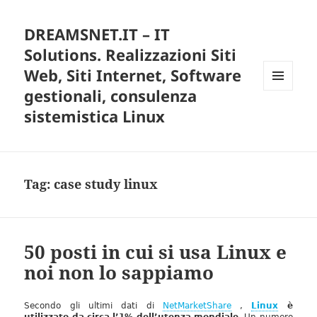
DREAMSNET.IT – IT
Solutions. Realizzazioni Siti
Web, Siti Internet, Software
gestionali, consulenza
MENU
E
sistemistica Linux
WIDGET
Tag:
case study linux
50 posti in cui si usa Linux e
noi non lo sappiamo
Secondo gli ultimi dati di
NetMarketShare
,
Linux
è