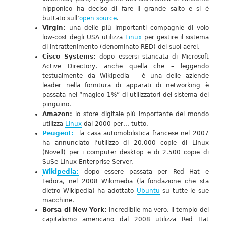
nipponico ha deciso di fare il grande salto e si è
buttato sull’
open source
.
Virgin:
una delle più importanti compagnie di volo
low-cost degli USA utilizza
Linux
per gestire il sistema
di intrattenimento (denominato RED) dei suoi aerei.
Cisco Systems:
dopo essersi stancata di Microsoft
Active Directory, anche quella che – leggendo
testualmente da Wikipedia – è una delle aziende
leader nella fornitura di apparati di networking è
passata nel “magico 1%” di utilizzatori del sistema del
pinguino.
Amazon:
lo store digitale più importante del mondo
utilizza
Linux
dal 2000 per… tutto.
Peugeot:
la casa automobilistica francese nel 2007
ha annunciato l’utilizzo di 20.000 copie di Linux
(Novell) per i computer desktop e di 2.500 copie di
SuSe Linux Enterprise Server.
Wikipedia:
dopo essere passata per Red Hat e
Fedora, nel 2008 Wikimedia (la fondazione che sta
dietro Wikipedia) ha adottato
Ubuntu
su tutte le sue
macchine.
Borsa di New York:
incredibile ma vero, il tempio del
capitalismo americano dal 2008 utilizza Red Hat