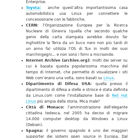
Enterprise.
Toyota:
anche quest’altra importantissima casa
automobilistica usa Linux per connettere le
concessionarie con le fabbriche.
CERN:
l’Organizzazione Europea per la Ricerca
Nucleare di Ginevra (quella che secondo qualche
genio della carta stampata avrebbe dovuto far
inghiottire la Terra da un buco nero non più tardi di
un anno fa) utilizza l’OS di Tux in molti dei suoi
marchingegni… e non sono i forni a microonde.
Internet Archive (archive.org):
molti dei server su
cui è basata questa popolarissima macchina del
tempo di Internet, che permette di visualizzare i siti
Web com’erano una volta, sono basati su
Linux
.
Dipartimento di Difesa USA:
quella presso il
dipartimento di difesa a stelle e strisce è stata definita
da Linux.com come l’installazione base di
Red Hat
Linux
più ampia della storia. Mica male?
Città di Monaco:
l’amministrazione dell’elegante
cittadina tedesca, nel 2005 ha deciso di migrare
14.000 computer desktop da Windows a Linux
(Debian).
Spagna:
il governo spagnolo è uno dei maggiori
supporter dei sistemi open source in Europa. Dal