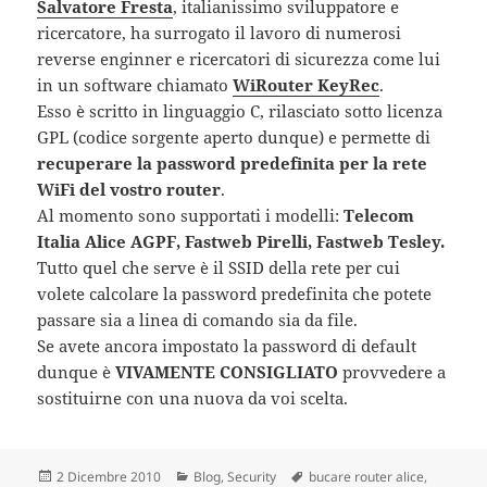
Salvatore Fresta
, italianissimo sviluppatore e
ricercatore, ha surrogato il lavoro di numerosi
reverse enginner e ricercatori di sicurezza come lui
in un software chiamato
WiRouter KeyRec
.
Esso è scritto in linguaggio C, rilasciato sotto licenza
GPL (codice sorgente aperto dunque) e permette di
recuperare la password predefinita per la rete
WiFi del vostro router
.
Al momento sono supportati i modelli:
Telecom
Italia Alice AGPF, Fastweb Pirelli, Fastweb Tesley.
Tutto quel che serve è il SSID della rete per cui
volete calcolare la password predefinita che potete
passare sia a linea di comando sia da file.
Se avete ancora impostato la password di default
dunque è
VIVAMENTE CONSIGLIATO
provvedere a
sostituirne con una nuova da voi scelta.
Scritto
2 Dicembre 2010
Categorie
Blog
,
Security
Tag
bucare router alice
,