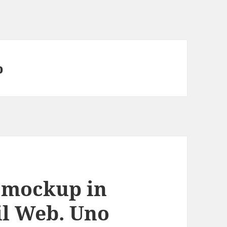
b
 mockup in
il Web. Uno