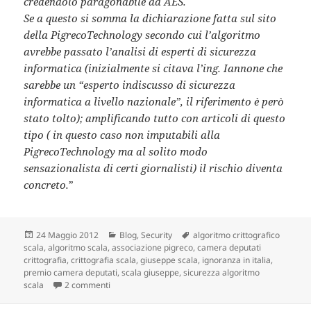
credendolo paragonabile ad AES.
Se a questo si somma la dichiarazione fatta sul sito
della PigrecoTechnology secondo cui l’algoritmo
avrebbe passato l’analisi di esperti di sicurezza
informatica (inizialmente si citava l’ing. Iannone che
sarebbe un “esperto indiscusso di sicurezza
informatica a livello nazionale”, il riferimento è però
stato tolto); amplificando tutto con articoli di questo
tipo ( in questo caso non imputabili alla
PigrecoTechnology ma al solito modo
sensazionalista di certi giornalisti) il rischio diventa
concreto.
”
Scritto
24 Maggio 2012
Categorie
Blog
,
Security
Tag
algoritmo crittografico
scala
il
,
algoritmo scala
,
associazione pigreco
,
camera deputati
crittografia
,
crittografia scala
,
giuseppe scala
,
ignoranza in italia
,
premio camera deputati
,
scala giuseppe
,
sicurezza algoritmo
scala
2 commenti
su Nel paese dei pagliacci : Camera dei deputati, Giu