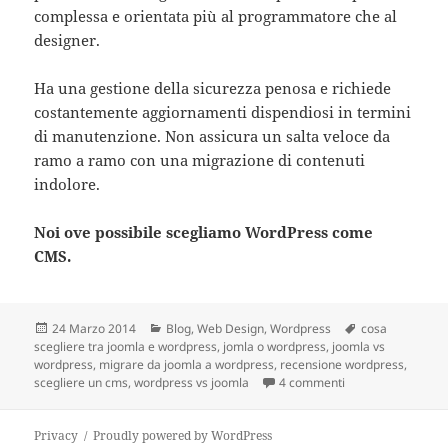
complessa e orientata più al programmatore che al
designer.
Ha una gestione della sicurezza penosa e richiede
costantemente aggiornamenti dispendiosi in termini
di manutenzione. Non assicura un salta veloce da
ramo a ramo con una migrazione di contenuti
indolore.
Noi ove possibile scegliamo WordPress come
CMS.
Scritto
24 Marzo 2014
Categorie
Blog
,
Web Design
,
Wordpress
Tag
cosa
scegliere tra joomla e wordpress
il
,
jomla o wordpress
,
joomla vs
wordpress
,
migrare da joomla a wordpress
,
recensione wordpress
,
scegliere un cms
,
wordpress vs joomla
4 commenti
su Creare un blog
Privacy
Proudly powered by WordPress