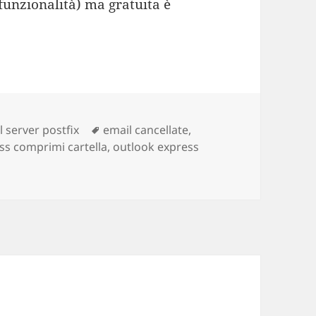
funzionalità) ma gratuita è
l server postfix
Tag
email cancellate
,
ss comprimi cartella
,
outlook express
 Express perde email. Una bomba ad orologeria.