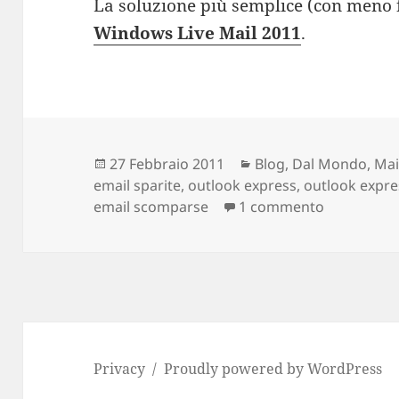
La soluzione più semplice (con meno 
Windows Live Mail 2011
.
Scritto
27 Febbraio 2011
Categorie
Blog
,
Dal Mondo
,
Mai
email sparite
il
,
outlook express
,
outlook expre
email scomparse
1 commento
su Outlook
Privacy
Proudly powered by WordPress