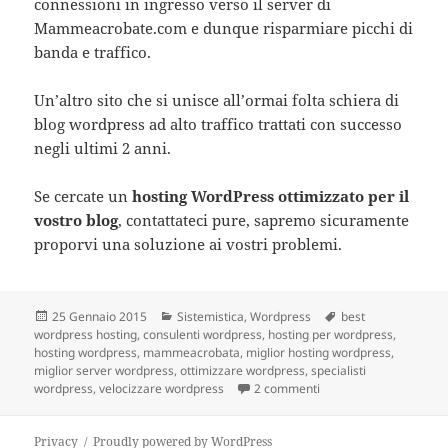
connessioni in ingresso verso il server di
Mammeacrobate.com e dunque risparmiare picchi di
banda e traffico.
Un’altro sito che si unisce all’ormai folta schiera di
blog wordpress ad alto traffico trattati con successo
negli ultimi 2 anni.
Se cercate un
hosting WordPress ottimizzato per il
vostro blog
, contattateci pure, sapremo sicuramente
proporvi una soluzione ai vostri problemi.
Scritto
25 Gennaio 2015
Categorie
Sistemistica
,
Wordpress
Tag
best
wordpress hosting
il
,
consulenti wordpress
,
hosting per wordpress
,
hosting wordpress
,
mammeacrobata
,
miglior hosting wordpress
,
miglior server wordpress
,
ottimizzare wordpress
,
specialisti
wordpress
,
velocizzare wordpress
2 commenti
su Anche Mammeacrobat
Privacy
Proudly powered by WordPress