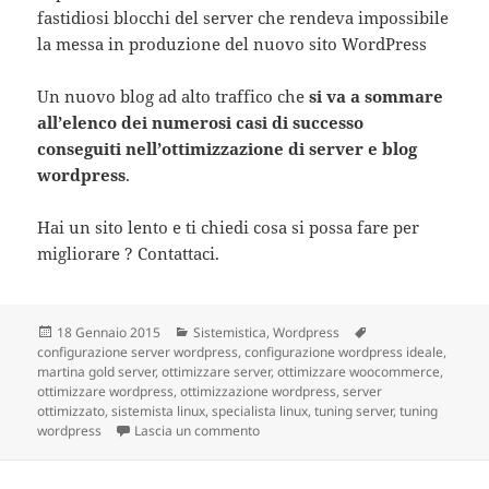
fastidiosi blocchi del server che rendeva impossibile
la messa in produzione del nuovo sito WordPress
Un nuovo blog ad alto traffico che
si va a sommare
all’elenco dei numerosi casi di successo
conseguiti nell’ottimizzazione di server e blog
wordpress
.
Hai un sito lento e ti chiedi cosa si possa fare per
migliorare ? Contattaci.
Scritto
18 Gennaio 2015
Categorie
Sistemistica
,
Wordpress
Tag
configurazione server wordpress
il
,
configurazione wordpress ideale
,
martina gold server
,
ottimizzare server
,
ottimizzare woocommerce
,
ottimizzare wordpress
,
ottimizzazione wordpress
,
server
ottimizzato
,
sistemista linux
,
specialista linux
,
tuning server
,
tuning
wordpress
Lascia un commento
su Anche Martina Gold sceglie DREAMS