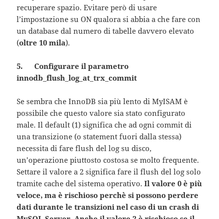
recuperare spazio. Evitare però di usare
l’impostazione su ON qualora si abbia a che fare con
un database dal numero di tabelle davvero elevato
(
oltre 10 mila
).
5. Configurare il parametro
innodb_flush_log_at_trx_commit
Se sembra che InnoDB sia più lento di MyISAM è
possibile che questo valore sia stato configurato
male. Il default (1) significa che ad ogni commit di
una transizione (o statement fuori dalla stessa)
necessita di fare flush del log su disco,
un’operazione piuttosto costosa se molto frequente.
Settare il valore a 2 significa fare il flush del log solo
tramite cache del sistema operativo.
Il valore 0 è più
veloce, ma è rischioso perchè si possono perdere
dati durante le transizioni nel caso di un crash di
MySQL Server. Anche il valore 2 è rischioso se il