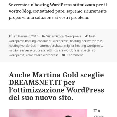
Se cercate un
hosting WordPress ottimizzato per il
vostro blog
, contattateci pure, sapremo sicuramente
proporvi una soluzione ai vostri problemi.
Scritto
25 Gennaio 2015
Categorie
Sistemistica
,
Wordpress
Tag
best
wordpress hosting
il
,
consulenti wordpress
,
hosting per wordpress
,
hosting wordpress
,
mammeacrobata
,
miglior hosting wordpress
,
miglior server wordpress
,
ottimizzare wordpress
,
specialisti
wordpress
,
velocizzare wordpress
2 commenti
su Anche Mammeacrobat
Anche Martina Gold sceglie
DREAMSNET.IT per
l’ottimizzazione WordPress
del suo nuovo sito.
E’ a