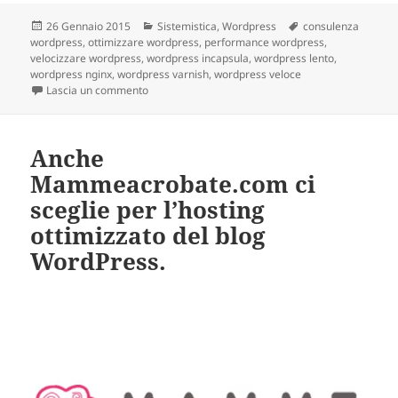
Scritto
26 Gennaio 2015
Categorie
Sistemistica
,
Wordpress
Tag
consulenza
wordpress
il
,
ottimizzare wordpress
,
performance wordpress
,
velocizzare wordpress
,
wordpress incapsula
,
wordpress lento
,
wordpress nginx
,
wordpress varnish
,
wordpress veloce
Lascia un commento
su Ottimizzazione WordPress. Come ottimizzare e 
Anche
Mammeacrobate.com ci
sceglie per l’hosting
ottimizzato del blog
WordPress.