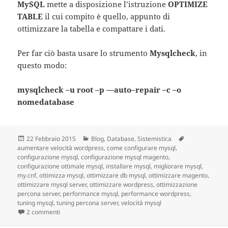
MySQL
mette a disposizione l’istruzione
OPTIMIZE
TABLE
il cui compito è quello, appunto di
ottimizzare la tabella e compattare i dati.
Per far ciò basta usare lo strumento
Mysqlcheck
, in
questo modo:
mysqlcheck
–
u
root
–
p
—
auto
–
repair
–
c
–
o
nomedatabase
Scritto
22 Febbraio 2015
Categorie
Blog
,
Database
,
Sistemistica
Tag
aumentare velocità wordpress
il
,
come configurare mysql
,
configurazione mysql
,
configurazione mysql magento
,
configurazione ottimale mysql
,
installare mysql
,
migliorare mysql
,
my.cnf
,
ottimizza mysql
,
ottimizzare db mysql
,
ottimizzare magento
,
ottimizzare mysql server
,
ottimizzare wordpress
,
ottimizzazione
percona server
,
performance mysql
,
performance wordpress
,
tuning mysql
,
tuning percona server
,
velocità mysql
2 commenti
su Database MySQL, 10 trucchi per migliorarne le performan