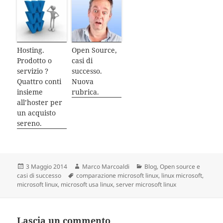
Hosting.
Open Source,
Prodotto o
casi di
servizio ?
successo.
Quattro conti
Nuova
insieme
rubrica.
all’hoster per
un acquisto
sereno.
Scritto
3 Maggio 2014
Autore
Marco Marcoaldi
Categorie
Blog
,
Open source e
casi di successo
il
Tag
comparazione microsoft linux
,
linux microsoft
,
microsoft linux
,
microsoft usa linux
,
server microsoft linux
Lascia un commento