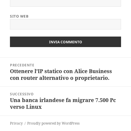
SITO WEB
Navigazione
PRECEDENTE
articoli
Ottenere l’IP statico con Alice Business
Articolo
con router alternativo o proprietario.
precedente:
SUCCESSIVO
Una banca irlandese fa migrare 7.500 Pc
Articolo
verso Linux
successivo:
Privacy
Proudly powered by WordPress