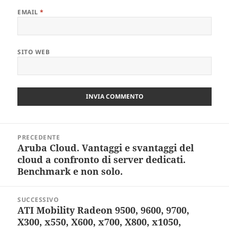
EMAIL
*
SITO WEB
Navigazione
PRECEDENTE
articoli
Aruba Cloud. Vantaggi e svantaggi del
Articolo
cloud a confronto di server dedicati.
precedente:
Benchmark e non solo.
SUCCESSIVO
ATI Mobility Radeon 9500, 9600, 9700,
Articolo
X300, x550, X600, x700, X800, x1050,
successivo: