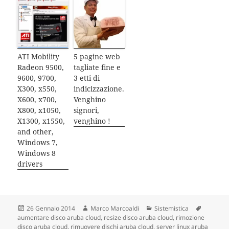
ATI Mobility
5 pagine web
Radeon 9500,
tagliate fine e
9600, 9700,
3 etti di
X300, x550,
indicizzazione.
X600, x700,
Venghino
X800, x1050,
signori,
X1300, x1550,
venghino !
and other,
Windows 7,
Windows 8
drivers
Scritto
26 Gennaio 2014
Autore
Marco Marcoaldi
Categorie
Sistemistica
Tag
aumentare disco aruba cloud
il
,
resize disco aruba cloud
,
rimozione
disco aruba cloud
,
rimuovere dischi aruba cloud
,
server linux aruba