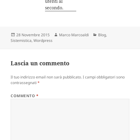
utenti al
secondo.
Scritto
28 Novembre 2015
Autore
Marco Marcoaldi
Categorie
Blog
,
Sistemistica
il
,
Wordpress
Lascia un commento
Il tuo indirizzo email non sarà pubblicato.
I campi obbligatori sono
contrassegnati
*
COMMENTO
*