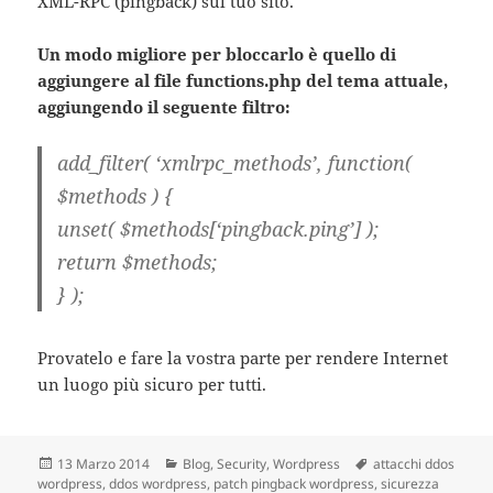
XML-RPC (pingback) sul tuo sito.
Un modo migliore per bloccarlo è quello di
aggiungere al file functions.php del tema attuale,
aggiungendo il seguente filtro:
add_filter( ‘xmlrpc_methods’, function(
$methods ) {
unset( $methods[‘pingback.ping’] );
return $methods;
} );
Provatelo e fare la vostra parte per rendere Internet
un luogo più sicuro per tutti.
Scritto
13 Marzo 2014
Categorie
Blog
,
Security
,
Wordpress
Tag
attacchi ddos
wordpress
il
,
ddos wordpress
,
patch pingback wordpress
,
sicurezza