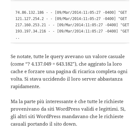
74.86.132.186 - - [09/Mar/2014:11:05:27 -0400] "GET /?413
121.127.254.2 - - [09/Mar/2014:11:05:27 -0400] "GET /?475
217.160.253.21 - - [09/Mar/2014:11:05:27 -0400] "GET /?71
193.197.34.216 - - [09/Mar/2014:11:05:27 -0400] "GET /?31
..
Se notate, tutte le query avevano un valore casuale
(come “? 4.137.049 = 643.182”), che aggirato la loro
cache e forzare una pagina di ricarica completa ogni
volta. Si stava uccidendo il loro server abbastanza
rapidamente.
Ma la parte più interessante è che tutte le richieste
provenivano da siti WordPress validi e legittimi. Sì,
gli altri siti WordPress mandavano che le richieste
casuali portando il sito down.