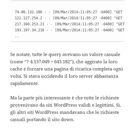
74.86.132.186 - - [09/Mar/2014:11:05:27 -0400] "GET /?413
121.127.254.2 - - [09/Mar/2014:11:05:27 -0400] "GET /?475
217.160.253.21 - - [09/Mar/2014:11:05:27 -0400] "GET /?71
193.197.34.216 - - [09/Mar/2014:11:05:27 -0400] "GET /?31
..
Se notate, tutte le query avevano un valore casuale
(come “? 4.137.049 = 643.182”), che aggirato la loro
cache e forzare una pagina di ricarica completa ogni
volta. Si stava uccidendo il loro server abbastanza
rapidamente.
Ma la parte più interessante è che tutte le richieste
provenivano da siti WordPress validi e legittimi. Sì,
gli altri siti WordPress mandavano che le richieste
casuali portando il sito down.