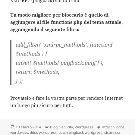
XML-RPC (pingback) sul tuo sito.
Un modo migliore per bloccarlo è quello di
aggiungere al file functions.php del tema attuale,
aggiungendo il seguente filtro:
add_filter( ‘xmlrpc_methods’, function(
$methods ) {
unset( $methods[‘pingback.ping’] );
return $methods;
} );
Provatelo e fare la vostra parte per rendere Internet
un luogo più sicuro per tutti.
Scritto
13 Marzo 2014
Categorie
Blog
,
Security
,
Wordpress
Tag
attacchi ddos
wordpress
il
,
ddos wordpress
,
patch pingback wordpress
,
sicurezza