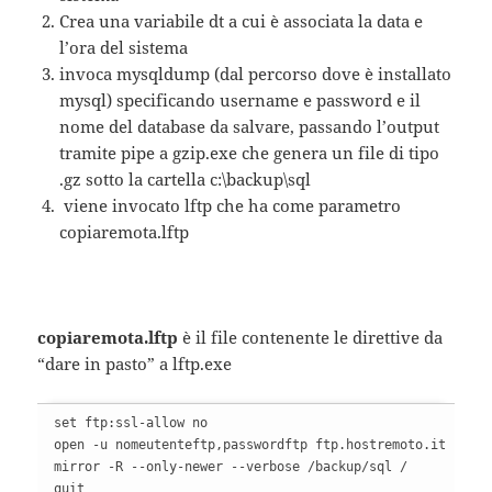
Crea una variabile dt a cui è associata la data e
l’ora del sistema
invoca mysqldump (dal percorso dove è installato
mysql) specificando username e password e il
nome del database da salvare, passando l’output
tramite pipe a gzip.exe che genera un file di tipo
.gz sotto la cartella c:\backup\sql
viene invocato lftp che ha come parametro
copiaremota.lftp
copiaremota.lftp
è il file contenente le direttive da
“dare in pasto” a lftp.exe
set ftp:ssl-allow no

open -u nomeutenteftp,passwordftp ftp.hostremoto.it

mirror -R --only-newer --verbose /backup/sql /

quit