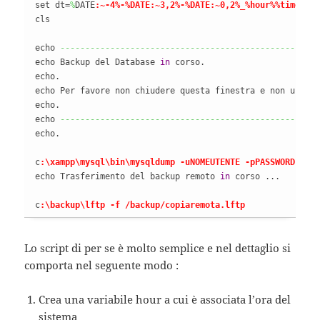
set dt=
%
DATE
:~-4%-%DATE:~3,2%-%DATE:~0,2%_%hour%%time:~3
cls

echo 
---------------------------------------------------
echo Backup del Database 
in
 corso.

echo.

echo Per favore non chiudere questa finestra e non usare 
echo.

echo 
---------------------------------------------------
echo.

c
:\xampp\mysql\bin\mysqldump -uNOMEUTENTE -pPASSWORD --o
echo Trasferimento del backup remoto 
in
 corso ...

c
:\backup\lftp -f /backup/copiaremota.lftp
Lo script di per se è molto semplice e nel dettaglio si
comporta nel seguente modo :
Crea una variabile hour a cui è associata l’ora del
sistema