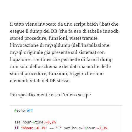
il tutto viene invocato da uno script batch (.bat) che
esegue il dump del DB (che fa uso di tabelle innodb,
stored procedure, funzioni, viste) tramite
l’invocazione di mysqldump (dell’installazione
mysql originale già presente sul sistema) con
l’opzione –routines che permette di fare il dump
non solo dello schema e dei dati ma anche delle
stored procedure, funzioni, trigger che sono
elementi vitali del DB stesso.
Piu specificamente ecco l’intero script:
@
echo 
off
set hour=
%
time
:~0,2%
if
"%hour:~0,1%"
 == 
" "
 set hour=
0
%
hour
:~1,1%