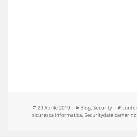
Scritto
29 Aprile 2010
Categorie
Blog
,
Security
Tag
confer
sicurezza informatica
il
,
Securitydate camerino