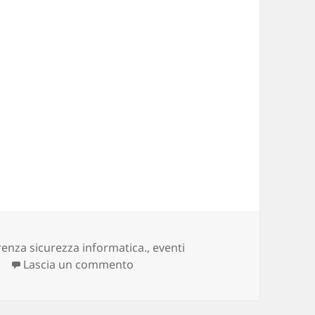
enza sicurezza informatica.
,
eventi
Lascia un commento
su Sicurezza informatica al Secur