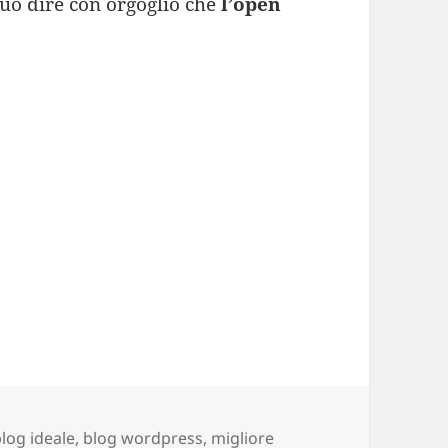
può dire con orgoglio che
l’open
Tag
log ideale
,
blog wordpress
,
migliore