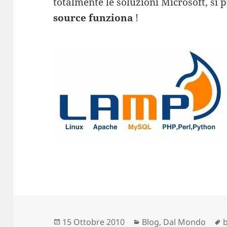
totalmente le soluzioni Microsoft, si 
source funziona
!
Scritto
15 Ottobre 2010
Categorie
Blog
,
Dal Mondo
b