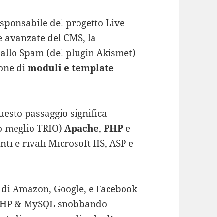
esponsabile del progetto Live
he avanzate del CMS, la
 dallo Spam (del plugin Akismet)
ione di
moduli e template
uesto passaggio significa
(o meglio TRIO)
Apache
,
PHP
e
ti e rivali Microsoft IIS, ASP e
 di Amazon, Google, e Facebook
u PHP & MySQL snobbando