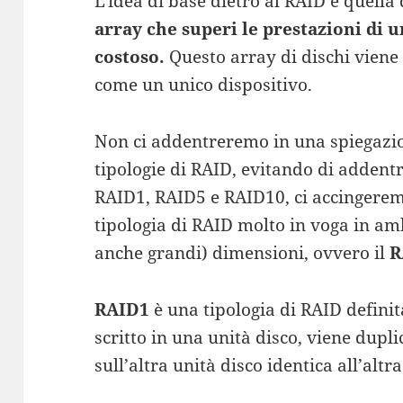
L’idea di base dietro al RAID è quella
array che superi le prestazioni di 
costoso.
Questo array di dischi viene 
come un unico dispositivo.
Non ci addentreremo in una spiegazio
tipologie di RAID, evitando di addentra
RAID1, RAID5 e RAID10, ci accingere
tipologia di RAID molto in voga in amb
anche grandi) dimensioni, ovvero il
R
RAID1
è una tipologia di RAID defini
scritto in una unità disco, viene dupl
sull’altra unità disco identica all’altra