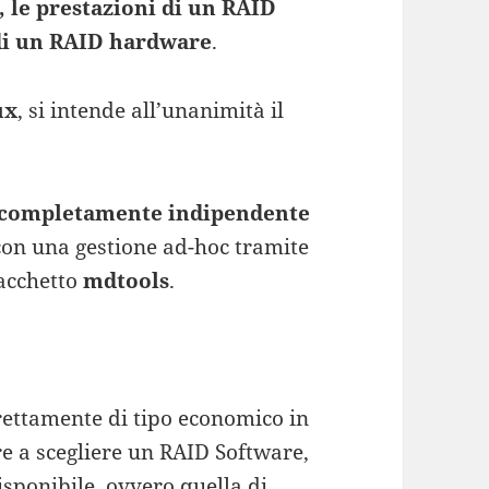
 le prestazioni di un RAID
 di un RAID hardware
.
ux
, si intende all’unanimità il
 completamente indipendente
 con una gestione ad-hoc tramite
pacchetto
mdtools
.
rettamente di tipo economico in
re a scegliere un RAID Software,
sponibile, ovvero quella di