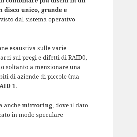
 di
combinare più dischi in un
un disco unico, grande e
visto dal sistema operativo
ne esaustiva sulle varie
rci sui pregi e difetti di RAID0,
mo soltanto a menzionare una
iti di aziende di piccole (ma
AID 1
.
ta anche
mirroring
, dove il dato
icato in modo speculare
.