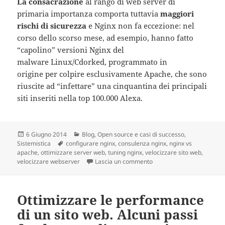
La consacrazione
al rango di web server di
primaria importanza comporta tuttavia
maggiori
rischi di sicurezza
e Nginx non fa eccezione: nel
corso dello scorso mese, ad esempio, hanno fatto
“capolino” versioni Nginx del
malware
Linux/Cdorked, programmato in
origine per colpire esclusivamente Apache, che sono
riuscite ad “infettare” una cinquantina dei principali
siti inseriti nella top 100.000 Alexa.
Scritto
6 Giugno 2014
Categorie
Blog
,
Open source e casi di successo
,
Sistemistica
il
Tag
configurare nginx
,
consulenza nginx
,
nginx vs
apache
,
ottimizzare server web
,
tuning nginx
,
velocizzare sito web
,
velocizzare webserver
Lascia un commento
su Nginx sorpassa Apache:
Ottimizzare le performance
di un sito web. Alcuni passi