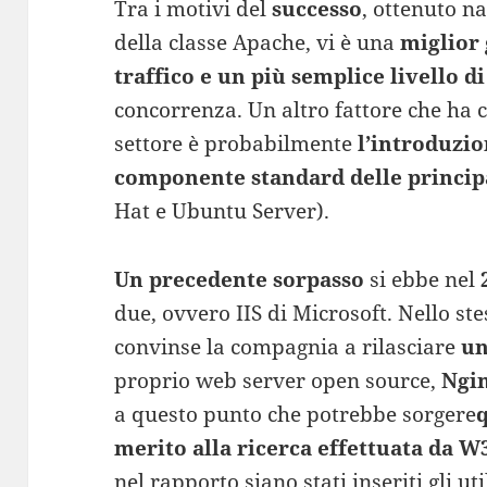
Tra i motivi del
successo
, ottenuto n
della classe Apache, vi è una
miglior 
traffico e un più semplice livello di
concorrenza. Un altro fattore che ha c
settore è probabilmente
l’introduzi
componente standard delle principa
Hat e Ubuntu Server).
Un precedente sorpasso
si ebbe nel
due, ovvero IIS di Microsoft. Nello st
convinse la compagnia a rilasciare
un
proprio web server open source,
Ngin
a questo punto che potrebbe sorgere
merito alla ricerca effettuata da 
nel rapporto siano stati inseriti gli ut