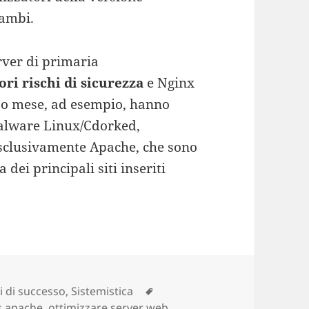
rambi.
rver di primaria
ri rischi di sicurezza
e Nginx
rso mese, ad esempio, hanno
malware
Linux/Cdorked,
esclusivamente Apache, che sono
 dei principali siti inseriti
i di successo
,
Sistemistica
Tag
s apache
,
ottimizzare server web
,