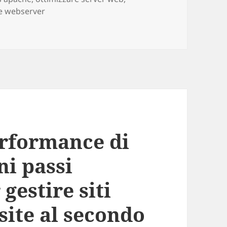
re webserver
he: è l’opzione preferita nella top1000 Alexa.
erformance di
ni passi
gestire siti
isite al secondo