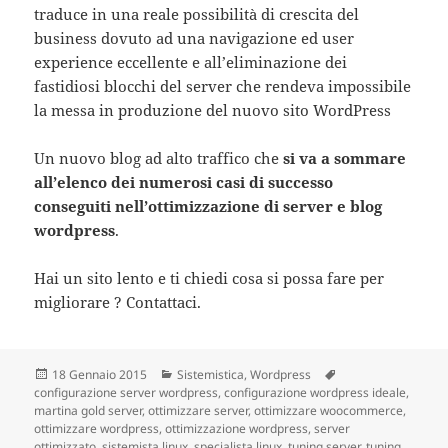
traduce in una reale possibilità di crescita del
business dovuto ad una navigazione ed user
experience eccellente e all’eliminazione dei
fastidiosi blocchi del server che rendeva impossibile
la messa in produzione del nuovo sito WordPress
Un nuovo blog ad alto traffico che
si va a sommare
all’elenco dei numerosi casi di successo
conseguiti nell’ottimizzazione di server e blog
wordpress
.
Hai un sito lento e ti chiedi cosa si possa fare per
migliorare ? Contattaci.
Scritto
18 Gennaio 2015
Categorie
Sistemistica
,
Wordpress
Tag
configurazione server wordpress
il
,
configurazione wordpress ideale
,
martina gold server
,
ottimizzare server
,
ottimizzare woocommerce
,
ottimizzare wordpress
,
ottimizzazione wordpress
,
server
ottimizzato
,
sistemista linux
,
specialista linux
,
tuning server
,
tuning