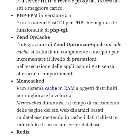
e’ il server HTTP o reverse proxy del
15.08% dei
siti a maggiore carico
.
PHP-FPM
in versione 5.5
è un frontend FastCGI per PHP che migliora le
funzionalità di
php-cgi
.
Zend OpCache
l’integrazione di
Zend Optimizer+
quale
opcode
cache
; si tratta di un componente concepito per
incrementare il livello di prestazioni
nell’esecuzione delle applicazioni PHP senza
alterarne i comportamenti.
Memcached
è un sistema
cache
in
RAM
a oggetti distribuiti
per migliorare la velocità .
Memcached
diminuisce il tempo di caricamento
delle pagine dei siti web dinamici basati
su database mettendo in cache i dati richiesti e
riducendo il carico sui server database
Redis