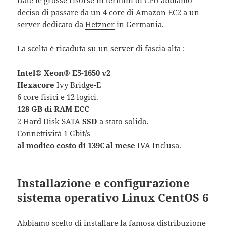
Date le grosse risorse in termini di CPU abbiamo
deciso di passare da un 4 core di Amazon EC2 a un
server dedicato da
Hetzner
in Germania.
La scelta è ricaduta su un server di fascia alta :
Intel® Xeon® E5-1650 v2
Hexacore
Ivy Bridge-E
6 core fisici e 12 logici.
128 GB di RAM ECC
2 Hard Disk SATA
SSD
a stato solido.
Connettività 1 Gbit/s
al modico costo di 139€ al mese
IVA Inclusa.
Installazione e configurazione
sistema operativo Linux CentOS 6
Abbiamo scelto di installare la famosa distribuzione