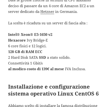
Date le grosse risorse in termini di CPU abbiamo
deciso di passare da un 4 core di Amazon EC2 a un
server dedicato da
Hetzner
in Germania.
La scelta è ricaduta su un server di fascia alta :
Intel® Xeon® E5-1650 v2
Hexacore
Ivy Bridge-E
6 core fisici e 12 logici.
128 GB di RAM ECC
2 Hard Disk SATA
SSD
a stato solido.
Connettività 1 Gbit/s
al modico costo di 139€ al mese
IVA Inclusa.
Installazione e configurazione
sistema operativo Linux CentOS 6
Abbiamo scelto di installare la famosa distribuzione