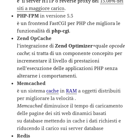
e’ il server HTTP o reverse proxy del
15.08% dei
siti a maggiore carico
.
PHP-FPM
in versione 5.5
è un frontend FastCGI per PHP che migliora le
funzionalità di
php-cgi
.
Zend OpCache
l’integrazione di
Zend Optimizer+
quale
opcode
cache
; si tratta di un componente concepito per
incrementare il livello di prestazioni
nell’esecuzione delle applicazioni PHP senza
alterarne i comportamenti.
Memcached
è un sistema
cache
in
RAM
a oggetti distribuiti
per migliorare la velocità .
Memcached
diminuisce il tempo di caricamento
delle pagine dei siti web dinamici basati
su database mettendo in cache i dati richiesti e
riducendo il carico sui server database
Redis