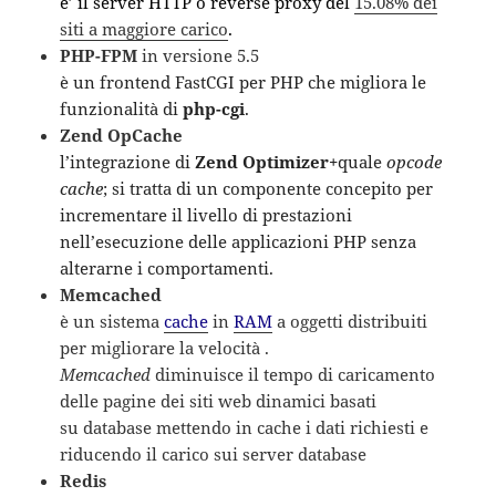
e’ il server HTTP o reverse proxy del
15.08% dei
siti a maggiore carico
.
PHP-FPM
in versione 5.5
è un frontend FastCGI per PHP che migliora le
funzionalità di
php-cgi
.
Zend OpCache
l’integrazione di
Zend Optimizer+
quale
opcode
cache
; si tratta di un componente concepito per
incrementare il livello di prestazioni
nell’esecuzione delle applicazioni PHP senza
alterarne i comportamenti.
Memcached
è un sistema
cache
in
RAM
a oggetti distribuiti
per migliorare la velocità .
Memcached
diminuisce il tempo di caricamento
delle pagine dei siti web dinamici basati
su database mettendo in cache i dati richiesti e
riducendo il carico sui server database
Redis