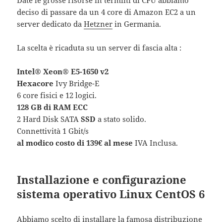
Date le grosse risorse in termini di CPU abbiamo
deciso di passare da un 4 core di Amazon EC2 a un
server dedicato da
Hetzner
in Germania.
La scelta è ricaduta su un server di fascia alta :
Intel® Xeon® E5-1650 v2
Hexacore
Ivy Bridge-E
6 core fisici e 12 logici.
128 GB di RAM ECC
2 Hard Disk SATA
SSD
a stato solido.
Connettività 1 Gbit/s
al modico costo di 139€ al mese
IVA Inclusa.
Installazione e configurazione
sistema operativo Linux CentOS 6
Abbiamo scelto di installare la famosa distribuzione