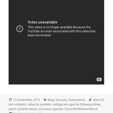
Scritto
13 Settembre 2013
Categorie
Blog
,
Security
,
Sistemistica
Tag
attacchi
link simbolici
il
,
attacchi symlink
,
configurare apache followsymlinks
,
patch symlink attack
,
sicurezza apache
,
SymLinksIfOwnerMatch