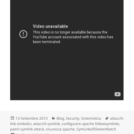
Scritto
13 Settembre 2013
Categorie
Blog
,
Security
,
Sistemistica
Tag
attacchi
link simbolici
il
,
attacchi symlink
,
configurare apache followsymlinks
,
patch symlink attack
,
sicurezza apache
,
SymLinksIfOwnerMatch