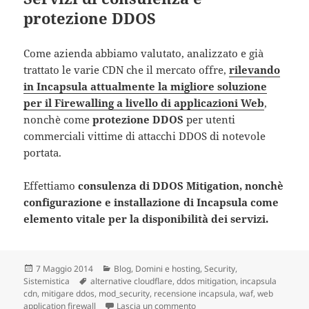
protezione DDOS
Come azienda abbiamo valutato, analizzato e già
trattato le varie CDN che il mercato offre,
rilevando
in Incapsula attualmente la migliore soluzione
per il Firewalling a livello di applicazioni Web
,
nonchè come
protezione DDOS
per utenti
commerciali vittime di attacchi DDOS di notevole
portata.
Effettiamo
consulenza di DDOS Mitigation, nonchè
configurazione e installazione di Incapsula come
elemento vitale per la disponibilità dei servizi.
Scritto
7 Maggio 2014
Categorie
Blog
,
Domini e hosting
,
Security
,
Sistemistica
il
Tag
alternative cloudflare
,
ddos mitigation
,
incapsula
cdn
,
mitigare ddos
,
mod_security
,
recensione incapsula
,
waf
,
web
application firewall
Lascia un commento
su Incapsula, la nota CDN e Fir