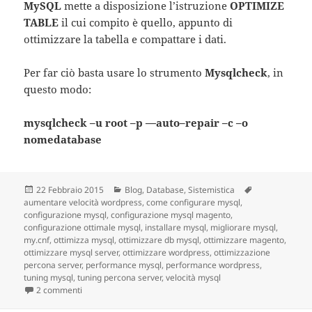
MySQL
mette a disposizione l’istruzione
OPTIMIZE
TABLE
il cui compito è quello, appunto di
ottimizzare la tabella e compattare i dati.
Per far ciò basta usare lo strumento
Mysqlcheck
, in
questo modo:
mysqlcheck
–
u
root
–
p
—
auto
–
repair
–
c
–
o
nomedatabase
Scritto
22 Febbraio 2015
Categorie
Blog
,
Database
,
Sistemistica
Tag
aumentare velocità wordpress
il
,
come configurare mysql
,
configurazione mysql
,
configurazione mysql magento
,
configurazione ottimale mysql
,
installare mysql
,
migliorare mysql
,
my.cnf
,
ottimizza mysql
,
ottimizzare db mysql
,
ottimizzare magento
,
ottimizzare mysql server
,
ottimizzare wordpress
,
ottimizzazione
percona server
,
performance mysql
,
performance wordpress
,
tuning mysql
,
tuning percona server
,
velocità mysql
2 commenti
su Database MySQL, 10 trucchi per migliorarne le performan