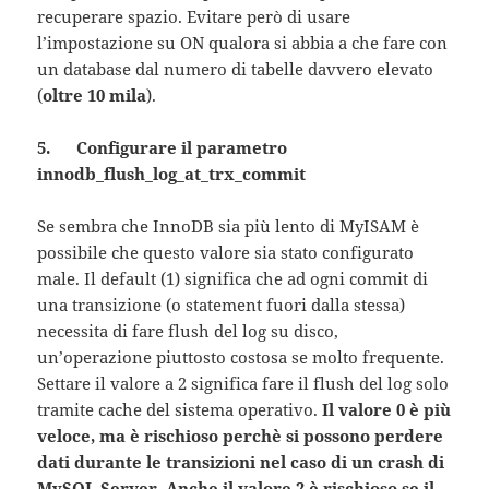
recuperare spazio. Evitare però di usare
l’impostazione su ON qualora si abbia a che fare con
un database dal numero di tabelle davvero elevato
(
oltre 10 mila
).
5. Configurare il parametro
innodb_flush_log_at_trx_commit
Se sembra che InnoDB sia più lento di MyISAM è
possibile che questo valore sia stato configurato
male. Il default (1) significa che ad ogni commit di
una transizione (o statement fuori dalla stessa)
necessita di fare flush del log su disco,
un’operazione piuttosto costosa se molto frequente.
Settare il valore a 2 significa fare il flush del log solo
tramite cache del sistema operativo.
Il valore 0 è più
veloce, ma è rischioso perchè si possono perdere
dati durante le transizioni nel caso di un crash di
MySQL Server. Anche il valore 2 è rischioso se il