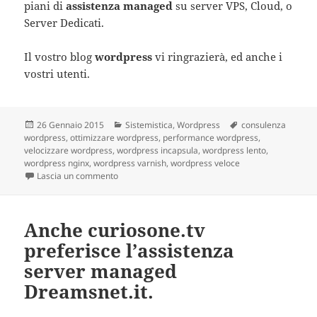
piani di
assistenza managed
su server VPS, Cloud, o
Server Dedicati.
Il vostro blog
wordpress
vi ringrazierà, ed anche i
vostri utenti.
Scritto
26 Gennaio 2015
Categorie
Sistemistica
,
Wordpress
Tag
consulenza
wordpress
il
,
ottimizzare wordpress
,
performance wordpress
,
velocizzare wordpress
,
wordpress incapsula
,
wordpress lento
,
wordpress nginx
,
wordpress varnish
,
wordpress veloce
Lascia un commento
su Ottimizzazione WordPress. Come ottimizzare e 
Anche curiosone.tv
preferisce l’assistenza
server managed
Dreamsnet.it.