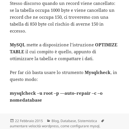
Stesso discorso quando un record viene cancellato:
se la tabella occupa 1000 byte e viene cancellato un
record che ne occupa 150, ci troveremo con una
tabella di 850 byte col rischio di averne 150 in
eccesso.
MySQL
mette a disposizione l’istruzione
OPTIMIZE
TABLE
il cui compito è quello, appunto di
ottimizzare la tabella e compattare i dati.
Per far ciò basta usare lo strumento
Mysqlcheck
, in
questo modo:
mysqlcheck
–
u
root
–
p
—
auto
–
repair
–
c
–
o
nomedatabase
Scritto
22 Febbraio 2015
Categorie
Blog
,
Database
,
Sistemistica
Tag
aumentare velocità wordpress
il
,
come configurare mysql
,