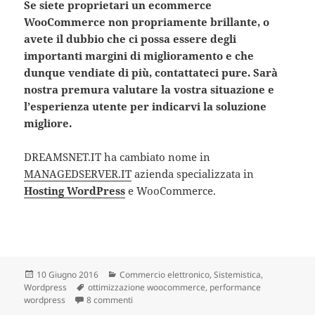
Se siete proprietari un ecommerce
WooCommerce non propriamente brillante, o
avete il dubbio che ci possa essere degli
importanti margini di miglioramento e che
dunque vendiate di più, contattateci pure. Sarà
nostra premura valutare la vostra situazione e
l’esperienza utente per indicarvi la soluzione
migliore.
DREAMSNET.IT ha cambiato nome in
MANAGEDSERVER.IT
azienda specializzata in
Hosting WordPress
e WooCommerce.
Scritto
10 Giugno 2016
Categorie
Commercio elettronico
,
Sistemistica
,
Wordpress
il
Tag
ottimizzazione woocommerce
,
performance
wordpress
8 commenti
su Ottimizzare e velocizzare WooCommerce pe