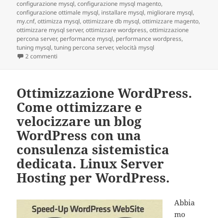
configurazione mysql
,
configurazione mysql magento
,
configurazione ottimale mysql
,
installare mysql
,
migliorare mysql
,
my.cnf
,
ottimizza mysql
,
ottimizzare db mysql
,
ottimizzare magento
,
ottimizzare mysql server
,
ottimizzare wordpress
,
ottimizzazione
percona server
,
performance mysql
,
performance wordpress
,
tuning mysql
,
tuning percona server
,
velocità mysql
2 commenti
su Database MySQL, 10 trucchi per migliorarne le performan
Ottimizzazione WordPress.
Come ottimizzare e
velocizzare un blog
WordPress con una
consulenza sistemistica
dedicata. Linux Server
Hosting per WordPress.
Abbia
mo