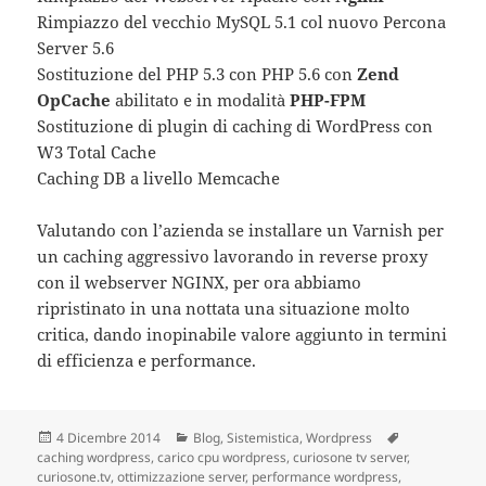
Rimpiazzo del vecchio MySQL 5.1 col nuovo Percona
Server 5.6
Sostituzione del PHP 5.3 con PHP 5.6 con
Zend
OpCache
abilitato e in modalità
PHP-FPM
Sostituzione di plugin di caching di WordPress con
W3 Total Cache
Caching DB a livello Memcache
Valutando con l’azienda se installare un Varnish per
un caching aggressivo lavorando in reverse proxy
con il webserver NGINX, per ora abbiamo
ripristinato in una nottata una situazione molto
critica, dando inopinabile valore aggiunto in termini
di efficienza e performance.
Scritto
4 Dicembre 2014
Categorie
Blog
,
Sistemistica
,
Wordpress
Tag
caching wordpress
il
,
carico cpu wordpress
,
curiosone tv server
,
curiosone.tv
,
ottimizzazione server
,
performance wordpress
,