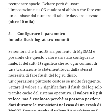
recuperare spazio. Evitare però di usare
l’impostazione su ON qualora si abbia a che fare con
un database dal numero di tabelle davvero elevato
(
oltre 10 mila
).
5. Configurare il parametro
innodb_flush_log_at_trx_commit
Se sembra che InnoDB sia più lento di MyISAM è
possibile che questo valore sia stato configurato
male. Il default (1) significa che ad ogni commit di
una transizione (o statement fuori dalla stessa)
necessita di fare flush del log su disco,
un’operazione piuttosto costosa se molto frequente.
Settare il valore a 2 significa fare il flush del log solo
tramite cache del sistema operativo.
Il valore 0 è più
veloce, ma è rischioso perchè si possono perdere
dati durante le transizioni nel caso di un crash di
MySQL Server. Anche il valore 2 è rischioso se il