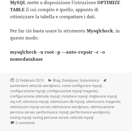
MySQL
mette a disposizione l’istruzione
OPTIMIZE
TABLE
il cui compito è quello, appunto di
ottimizzare la tabella e compattare i dati.
Per far ciò basta usare lo strumento
Mysqlcheck
, in
questo modo:
mysqlcheck
–
u
root
–
p
—
auto
–
repair
–
c
–
o
nomedatabase
Scritto
22 Febbraio 2015
Categorie
Blog
,
Database
,
Sistemistica
Tag
aumentare velocità wordpress
il
,
come configurare mysql
,
configurazione mysql
,
configurazione mysql magento
,
configurazione ottimale mysql
,
installare mysql
,
migliorare mysql
,
my.cnf
,
ottimizza mysql
,
ottimizzare db mysql
,
ottimizzare magento
,
ottimizzare mysql server
,
ottimizzare wordpress
,
ottimizzazione
percona server
,
performance mysql
,
performance wordpress
,
tuning mysql
,
tuning percona server
,
velocità mysql
2 commenti
su Database MySQL, 10 trucchi per migliorarne le performan