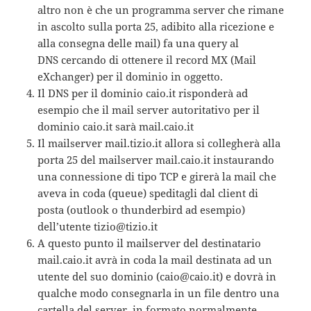
altro non è che un programma server che rimane
in ascolto sulla porta 25, adibito alla ricezione e
alla consegna delle mail) fa una query al
DNS cercando di ottenere il record MX (Mail
eXchanger) per il dominio in oggetto.
Il DNS per il dominio caio.it risponderà ad
esempio che il mail server autoritativo per il
dominio caio.it sarà mail.caio.it
Il mailserver mail.tizio.it allora si collegherà alla
porta 25 del mailserver mail.caio.it instaurando
una connessione di tipo TCP e girerà la mail che
aveva in coda (queue) speditagli dal client di
posta (outlook o thunderbird ad esempio)
dell’utente tizio@tizio.it
A questo punto il mailserver del destinatario
mail.caio.it avrà in coda la mail destinata ad un
utente del suo dominio (caio@caio.it) e dovrà in
qualche modo consegnarla in un file dentro una
cartella del server, in formato normalmente