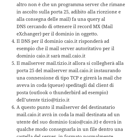
altro non è che un programma server che rimane
in ascolto sulla porta 25, adibito alla ricezione e
alla consegna delle mail) fa una query al
DNS cercando di ottenere il record MX (Mail
eXchanger) per il dominio in oggetto.
Il DNS per il dominio caio.it risponderà ad
esempio che il mail server autoritativo per il
dominio caio.it sarà mail.caio.it
Il mailserver mail.tizio.it allora si collegherà alla
porta 25 del mailserver mail.caio.it instaurando
una connessione di tipo TCP e girerà la mail che
aveva in coda (queue) speditagli dal client di
posta (outlook o thunderbird ad esempio)
dell’utente tizio@tizio.it
A questo punto il mailserver del destinatario
mail.caio.it avrà in coda la mail destinata ad un
utente del suo dominio (caio@caio.it) e dovrà in
qualche modo consegnarla in un file dentro una
cartella del server, in formato normalmente