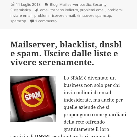
Scritto
11 Luglio 2013
Categorie
Blog
,
Mail server postfix
,
Security
,
Sistemistica
il
Tag
email tornano indietro
,
problemi email
,
problemi
inviare email
,
problemi ricevere email
,
rimuovere spamcop
,
spamcop
1 commento
su Problemi nell’inviare e ricevere mail. Guida d
Mailserver, blacklist, dnsbl
e spam. Uscire dalle liste e
vivere serenamente.
Lo SPAM è diventato un
business non solo per chi
invia milioni di email
indesiderate, ma anche per
quelle aziende che si
propongono come guardiani
della rete offrendo
gratuitamente il loro
servizio di
DNSBL
per limitare la ricezione di