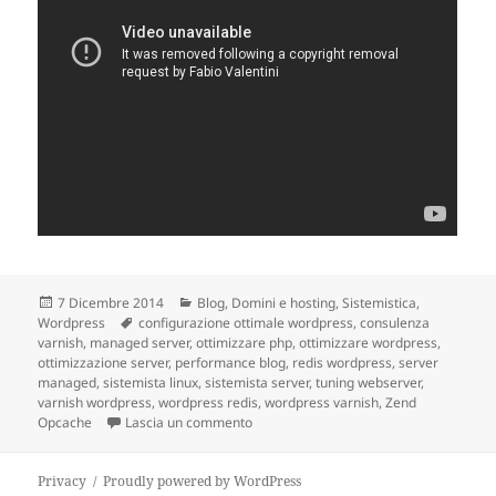
Scritto
7 Dicembre 2014
Categorie
Blog
,
Domini e hosting
,
Sistemistica
,
Wordpress
il
Tag
configurazione ottimale wordpress
,
consulenza
varnish
,
managed server
,
ottimizzare php
,
ottimizzare wordpress
,
ottimizzazione server
,
performance blog
,
redis wordpress
,
server
managed
,
sistemista linux
,
sistemista server
,
tuning webserver
,
varnish wordpress
,
wordpress redis
,
wordpress varnish
,
Zend
Opcache
Lascia un commento
su Come migliorare le perfomance di u
Privacy
Proudly powered by WordPress