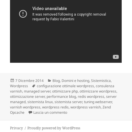
Scritto
7 Dicembre 2014
Categorie
Blog
,
Domini e hosting
,
Sistemistica
,
Wordpress
il
Tag
configurazione ottimale wordpress
,
consulenza
varnish
,
managed server
,
ottimizzare php
,
ottimizzare wordpress
,
ottimizzazione server
,
performance blog
,
redis wordpress
,
server
managed
,
sistemista linux
,
sistemista server
,
tuning webserver
,
varnish wordpress
,
wordpress redis
,
wordpress varnish
,
Zend
Opcache
Lascia un commento
su Come migliorare le perfomance di u
Privacy
Proudly powered by WordPress