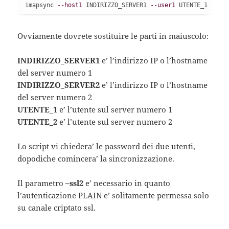
imapsync 
--host1
 INDIRIZZO_SERVER1 
--user1
 UTENTE_1 
--ho
Ovviamente dovrete sostituire le parti in maiuscolo:
INDIRIZZO_SERVER1
e’ l’indirizzo IP o l’hostname
del server numero 1
INDIRIZZO_SERVER2
e’ l’indirizzo IP o l’hostname
del server numero 2
UTENTE_1
e’ l’utente sul server numero 1
UTENTE_2
e’ l’utente sul server numero 2
Lo script vi chiedera’ le password dei due utenti,
dopodiche comincera’ la sincronizzazione.
Il parametro
–ssl2
e’ necessario in quanto
l’autenticazione PLAIN e’ solitamente permessa solo
su canale criptato ssl.