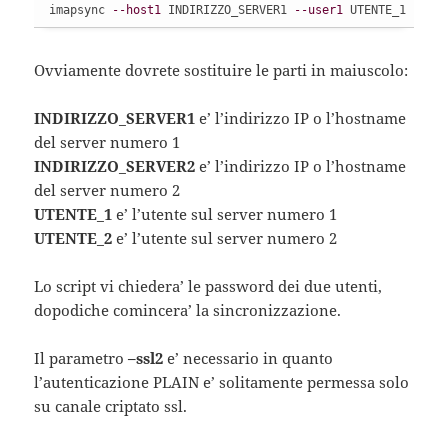
imapsync 
--host1
 INDIRIZZO_SERVER1 
--user1
 UTENTE_1 
--ho
Ovviamente dovrete sostituire le parti in maiuscolo:
INDIRIZZO_SERVER1
e’ l’indirizzo IP o l’hostname
del server numero 1
INDIRIZZO_SERVER2
e’ l’indirizzo IP o l’hostname
del server numero 2
UTENTE_1
e’ l’utente sul server numero 1
UTENTE_2
e’ l’utente sul server numero 2
Lo script vi chiedera’ le password dei due utenti,
dopodiche comincera’ la sincronizzazione.
Il parametro
–ssl2
e’ necessario in quanto
l’autenticazione PLAIN e’ solitamente permessa solo
su canale criptato ssl.