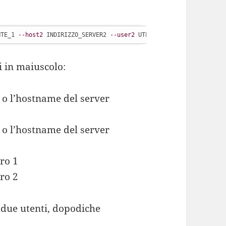
NTE_1 
--host2
 INDIRIZZO_SERVER2 
--user2
 UTENTE_2 
--authmech1
 PLA
i in maiuscolo:
P o l’hostname del server
P o l’hostname del server
ro 1
ro 2
i due utenti, dopodiche