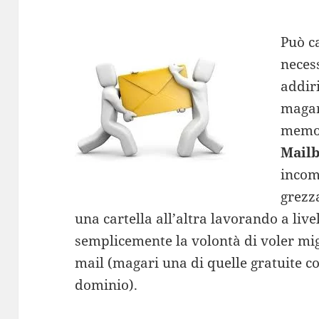
Può c
necess
addiri
magar
memor
Mail
incom
grezz
una cartella all’altra lavorando a liv
semplicemente la volontà di voler mig
mail (magari una di quelle gratuite c
dominio).