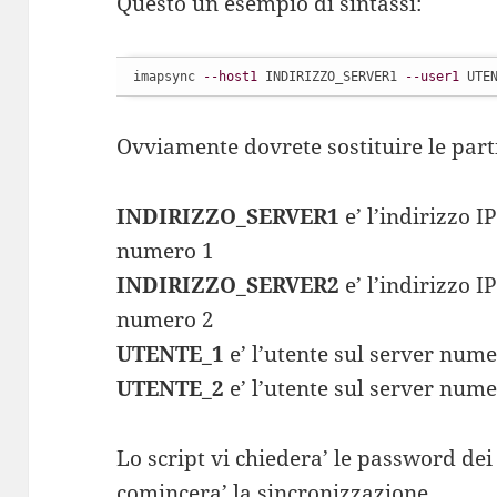
Questo un esempio di sintassi:
imapsync 
--host1
 INDIRIZZO_SERVER1 
--user1
 UTE
Ovviamente dovrete sostituire le part
INDIRIZZO_SERVER1
e’ l’indirizzo I
numero 1
INDIRIZZO_SERVER2
e’ l’indirizzo I
numero 2
UTENTE_1
e’ l’utente sul server nume
UTENTE_2
e’ l’utente sul server nume
Lo script vi chiedera’ le password de
comincera’ la sincronizzazione.