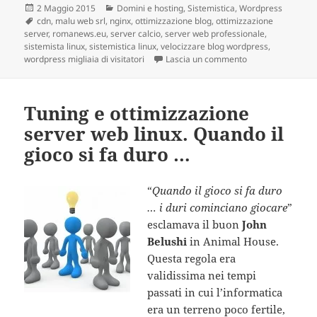
Scritto
2 Maggio 2015
Categorie
Domini e hosting
,
Sistemistica
,
Wordpress
il
Tag
cdn
,
malu web srl
,
nginx
,
ottimizzazione blog
,
ottimizzazione
server
,
romanews.eu
,
server calcio
,
server web professionale
,
sistemista linux
,
sistemistica linux
,
velocizzare blog wordpress
,
wordpress migliaia di visitatori
Lascia un commento
su I principali po
Tuning e ottimizzazione
server web linux. Quando il
gioco si fa duro …
“
Quando il gioco si fa duro
… i duri cominciano giocare
”
esclamava il buon
John
Belushi
in Animal House.
Questa regola era
validissima nei tempi
passati in cui l’informatica
era un terreno poco fertile,