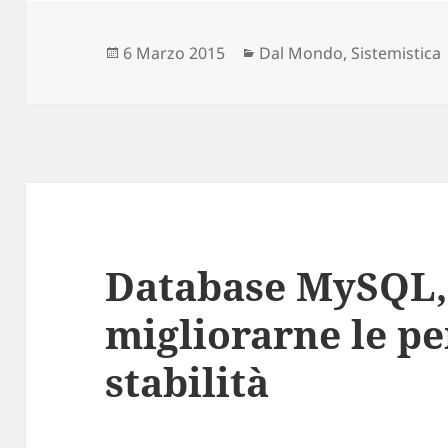
Scritto
6 Marzo 2015
Categorie
Dal Mondo
,
Sistemistica
il
Database MySQL, 
migliorarne le p
stabilità