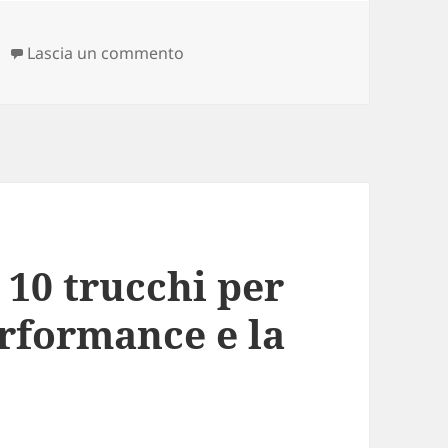
Lascia un commento
su Comunicato incidente e irraggiu
10 trucchi per
erformance e la