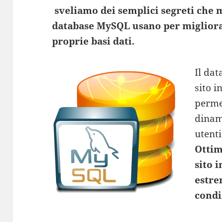
sveliamo dei semplici segreti che 
database MySQL usano per migliora
proprie basi dati.
Il da
sito i
permet
dinami
utenti
Ottim
sito 
estre
condi